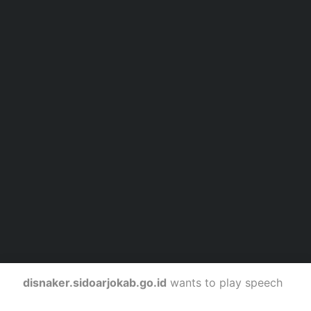
Jawa Timur 61226
0318956827
0318946664
disnaker@sidoarjokab.go.id
Lokasi
e-SKM
disnaker.sidoarjokab.go.id
wants to play speech