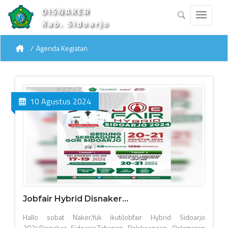
DISNAKER
Kab. Sidoarjo
Agenda Kegiatan
10 Agustus 2024
Jobfair Hybrid Disnaker...
Hallo sobat Naker,Yuk ikutiJobfair Hybrid Sidoarjo
2024Disnaker Sidoarjo.Tahapan Pelaksanaan :Pelamaran