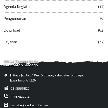
Agenda Kegiatan
(17)
Pengumuman
(6)
Download
(62)
Layanan
(27)
Dinas Tenaga Kerja
Kabupaten Sidoarjo
Jl. Raya Jati No. 4 Kec. Sidoarjo, Kabupaten Sidoarjo,
Jawa Timur 61226
0318956827
0318946664
disnaker@sidoarjokab.go.id