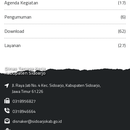
Agenda Kegiatan
(17)
Pengumuman
(6)
Download
(62)
Layanan
(27)
Dinas Tenaga Kerja
Kabupaten Sidoarjo
Jl. Raya Jati No. 4 Kec. Sidoarjo, Kabupaten Sidoarjo,
Jawa Timur 61226
0318956827
0318946664
disnaker@sidoarjokab.go.id